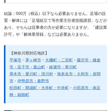
結論：500万（税込）以下なら必要ありません。足場の設
置・解体には「足場組立て等作業主任者技能講習」などが
あり、そちらは従事者の方が必要になりますが、「建設業
許可」や「解体業登録」などは必要ありません。
【神奈川県対応地区】
平塚市
・
茅ヶ崎市
・
大磯町・二宮町
・
藤沢市・鎌倉
市・逗子市・葉山町
・
綾瀬市・寒川町
厚木市・愛川町・清川村
・
海老名市・大和市・座間
市
・
伊勢原市・秦野市
松田町・開成町・大井町・中井町
・
小田原市・南足
柄・箱根町