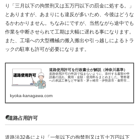
り「三月以下の拘禁刑又は五万円以下の罰金に処する。」
とありますが、あまりにも違反が多いため、今後はどうな
るかわかりません。ちなみにですが、当然ながら途中でも
作業を中断させられて工期は大幅に遅れる事になります。
また、工場への大型機械の搬入搬出や引っ越しによるトラ
ックの駐車も許可が必要になります。
道路使用許可を行政書士が解説（神奈川基準）
道路使用許可の申請で悩まないように、添付する書類や申
請書の流れ、費用・金額・使用料をまとめました。警察署
への承認工事など平塚市・茅ヶ崎市・伊勢原市・秦野市・
小田原市・藤沢市を支援する行政書士
kyoka-kanagawa.com
道路占用許可
道路法32条により「一年以下の拘禁刑又は五十万円以下