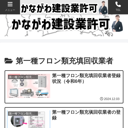
神奈川県の建設業許可申請・取得を支援【新規・更新・経審】
メニュー
TEL
第一種フロン類充填回収業者
第一種フロン類充填回収業者登録
第一種フロン類充填回収業者
状況（令和6年）
2024.12.03
第一種フロン類充塡回収業者の登
第一種フロン類充填回収業者
録