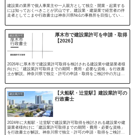
建設業の業界で個人事業主や一人親方として独立・開業・起業する
には知っておくべきことが沢山です。建設業・建築業で経営者の伴
走者としてこまや行政書士は神奈川県No1の事務所を目指していま
す。建設業許可・補助金等お問合せ募集中|平塚・茅ヶ崎・秦野
厚木市で建設業許可を申請・取得
建設業許可
【2026】
2026年に厚木市で建設業許可取得を検討される建設業や建築業者様
向けに「建設業許可取得までの期間・費用・必要な資格」を行政書
士が解説。神奈川県で独立・許可の申請・取得をご検討中の方は是
非ご覧ください。【申請代行受付中】
【大船駅・辻堂駅】建設業許可の
建設業許可
行政書士
2024年に大船駅・辻堂駅で建設業許可取得を検討される建設業や建
築業者様向けに「建設業許可取得までの期間・費用・必要な資格」
を行政書士が解説。神奈川県で独立・許可の申請・取得をご検討中