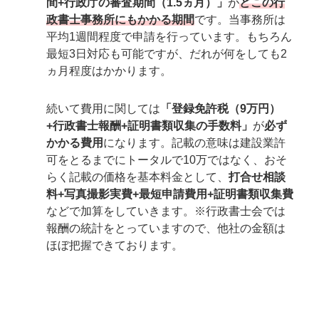
間+行政庁の審査期間（1.5ヵ月）」
が
どこの行
政書士事務所にもかかる期間
です。当事務所は
平均1週間程度で申請を行っています。もちろん
最短3日対応も可能ですが、だれが何をしても2
ヵ月程度はかかります。
続いて費用に関しては
「登録免許税（9万円）
+行政書士報酬+証明書類収集の手数料」
が
必ず
かかる費用
になります。記載の意味は建設業許
可をとるまでにトータルで10万ではなく、おそ
らく記載の価格を基本料金として、
打合せ相談
料+写真撮影実費+最短申請費用+証明書類収集費
などで加算をしていきます。※行政書士会では
報酬の統計をとっていますので、他社の金額は
ほぼ把握できております。