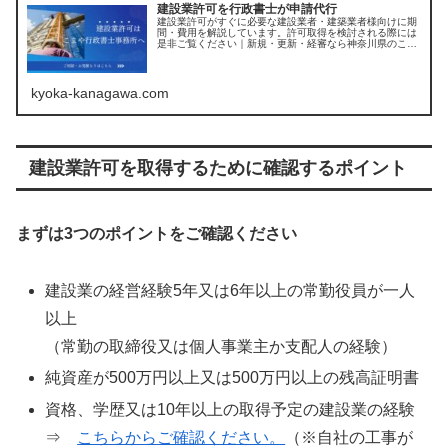
建設業許可を行政書士が申請代行
建設業許可がすぐに必要な建設業者・建築業者様向けに期
間・費用を解説しています。許可取得を検討される際には
是非ご覧ください｜新規・更新・経審なら神奈川県のこま
や行政書士（平塚市・茅ヶ崎市・厚木市・藤沢市など県内
全域受付中）
kyoka-kanagawa.com
建設業許可を取得するために確認するポイント
まずは3つのポイントをご確認ください
建設業の経営経験5年又は6年以上の常勤役員が一人
以上
（常勤の取締役又は個人事業主か支配人の経験）
純資産が500万円以上又は500万円以上の残高証明書
資格、学歴又は10年以上の取得予定の建設業の経験
⇒
こちらからご確認ください。
（※自社の工事が