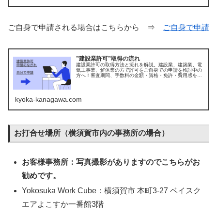
ご自身で申請される場合はこちらから ⇒
ご自身で申請
”建設業許可”取得の流れ
建設業許可の取得方法と流れを解説。建設業、建築業、電
気工事業、解体業の方で許可をご自身での申請を検討中の
方へ！審査期間、手数料の金額・資格・免許・費用感をま
とめました。※神奈川県基準
kyoka-kanagawa.com
お打合せ場所（横須賀市内の事務所の場合）
お客様事務所：写真撮影がありますのでこちらがお
勧めです。
Yokosuka Work Cube：横須賀市 本町3-27 ベイスク
エアよこすか一番館3階