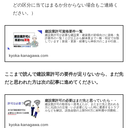
どの区分に当てはまるか分からない場合もご連絡く
ださい。）
建設業許可資格要件一覧
建設業許可が必要な建設業・建築業の皆様向けに資格・免
許要件の一覧！とび土工から解体業まで一般・特定で分類
しています｜新規・更新・経審なら神奈川のこまや行政書
士
kyoka-kanagawa.com
ここまで読んで建設業許可の要件が足りないから
、
まだ先
だと思われた方は次の記事に進めてください。
建設業許可の必要はまだ先と思っていたら・・
建設業許可の取得を一度考えたが、まだまだ先と思われる
方に元請けの立場・いざ必要になった時に遭遇するトラブ
ルなどを解説。請負金額の上限500万に材料費や消費税は
含めるのか？など建設業・建築業の皆様向けに行政書士が
まとめました。
kyoka-kanagawa.com