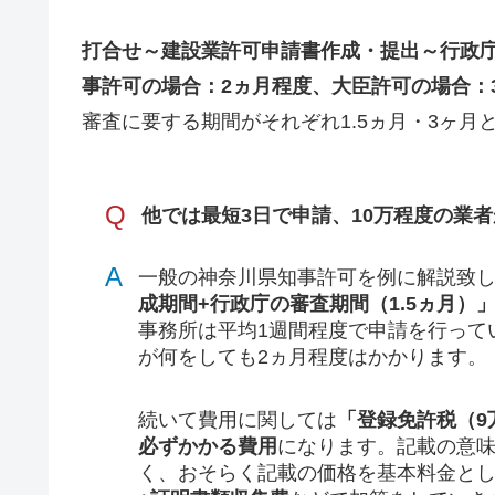
打合せ～建設業許可申請書作成・提出～行政
事許可の場合：2ヵ月程度、大臣許可の場合：3
審査に要する期間がそれぞれ1.5ヵ月・3ヶ
Q
他では最短3日で申請、10万程度の業
A
一般の神奈川県知事許可を例に解説致
成期間+行政庁の審査期間（1.5ヵ月）
事務所は平均1週間程度で申請を行って
が何をしても2ヵ月程度はかかります。
続いて費用に関しては
「登録免許税（9
必ずかかる費用
になります。記載の意味
く、おそらく記載の価格を基本料金と