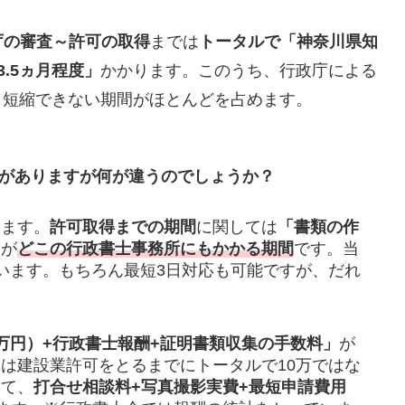
庁の審査～許可の取得
までは
トータルで「神奈川県知
.5ヵ月程度」
かかります。このうち、行政庁による
月と短縮できない期間がほとんどを占めます。
者がありますが何が違うのでしょうか？
します。
許可取得までの期間
に関しては
「書類の作
」
が
どこの行政書士事務所にもかかる期間
です。当
います。もちろん最短3日対応も可能ですが、だれ
万円）+行政書士報酬+証明書類収集の手数料」
が
は建設業許可をとるまでにトータルで10万ではな
して、
打合せ相談料+写真撮影実費+最短申請費用