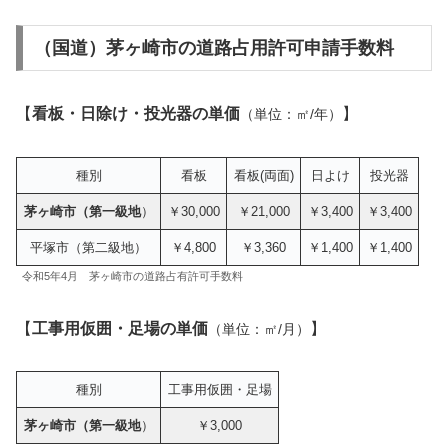
（国道）茅ヶ崎市の道路占用許可申請手数料
【
看板・日除け・投光器の単価
】
（単位：㎡/年）
種別
看板
看板(両面)
日よけ
投光器
茅ヶ崎市（第一級地
）
￥30,000
￥21,000
￥3,400
￥3,400
平塚市（第二級地）
￥4,800
￥3,360
￥1,400
￥1,400
令和5年4月 茅ヶ崎市の道路占有許可手数料
【
工事用仮囲・足場の単
価
】
（単位：㎡/月）
種別
工事用仮囲・足場
茅ヶ崎市（第一級地
）
￥3,000