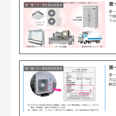
第
第一種フロン類充填回収業者
第一
で
フ
第
第一種フロン類充填回収業者
第
方
解