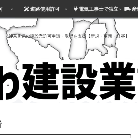
可
道路使用許可
電気工事士で独立
産
神奈川県の建設業許可申請・取得を支援【新規・更新・経審】
者