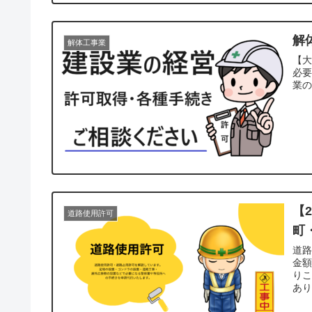
解
解体工事業
【
必
業
【
道路使用許可
町
道
金
り
あ