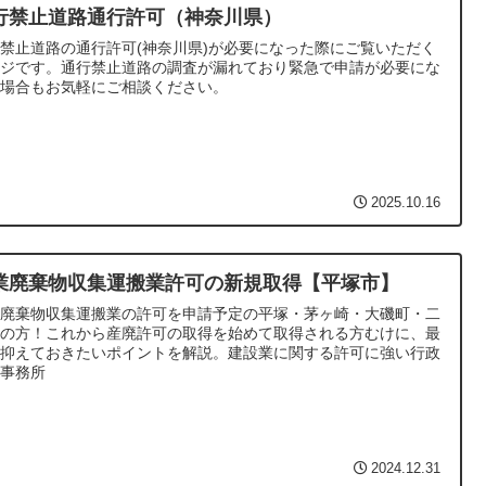
行禁止道路通行許可（神奈川県）
禁止道路の通行許可(神奈川県)が必要になった際にご覧いただく
ージです。通行禁止道路の調査が漏れており緊急で申請が必要にな
た場合もお気軽にご相談ください。
2025.10.16
業廃棄物収集運搬業許可の新規取得【平塚市】
業廃棄物収集運搬業の許可を申請予定の平塚・茅ヶ崎・大磯町・二
町の方！これから産廃許可の取得を始めて取得される方むけに、最
限抑えておきたいポイントを解説。建設業に関する許可に強い行政
士事務所
2024.12.31