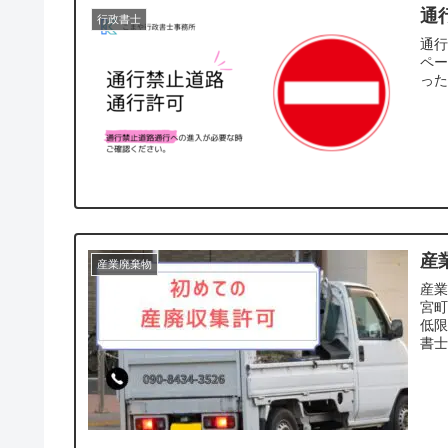
通
行政書士
通行
ペ
っ
産
産業廃棄物
産
宮
低
書