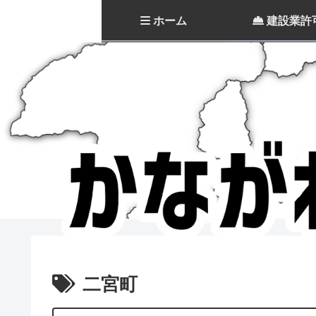
ホーム
建設業許
二宮町