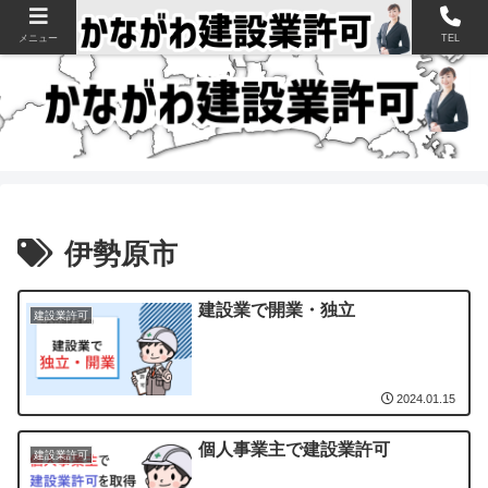
神奈川県の建設業許可申請・取得を支援【新規・更新・経審】
メニュー
TEL
伊勢原市
建設業で開業・独立
建設業許可
2024.01.15
個人事業主で建設業許可
建設業許可