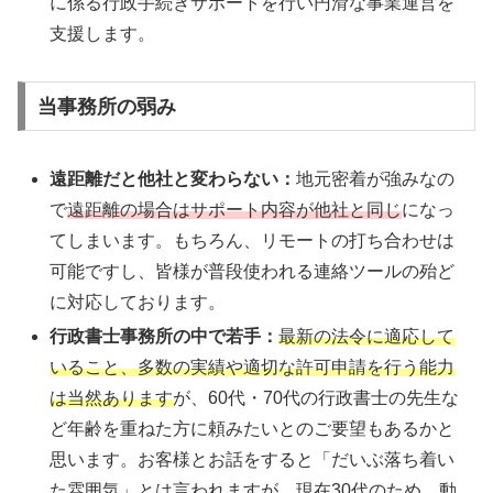
に係る行政手続きサポートを行い円滑な事業運営を
支援します。
当事務所の弱み
遠距離だと他社と変わらない：
地元密着が強みなの
で
遠距離の場合はサポート内容が他社と同じ
になっ
てしまいます。もちろん、リモートの打ち合わせは
可能ですし、皆様が普段使われる連絡ツールの殆ど
に対応しております。
行政書士事務所の中で若手：
最新の法令に適応して
いること、多数の実績や適切な許可申請を行う能力
は当然
あります
が、60代・70代の行政書士の先生な
ど年齢を重ねた方に頼みたいとのご要望もあるかと
思います。お客様とお話をすると「だいぶ落ち着い
た雰囲気」とは言われますが、現在30代のため、動