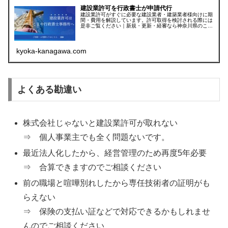
建設業許可を行政書士が申請代行
建設業許可がすぐに必要な建設業者・建築業者様向けに期
間・費用を解説しています。許可取得を検討される際には
是非ご覧ください｜新規・更新・経審なら神奈川県のこま
や行政書士（平塚市・茅ヶ崎市・厚木市・藤沢市など県内
全域受付中）
kyoka-kanagawa.com
よくある勘違い
株式会社じゃないと建設業許可が取れない
⇒ 個人事業主でも全く問題ないです。
最近法人化したから、経営管理のため再度5年必要
⇒ 合算できますのでご相談ください
前の職場と喧嘩別れしたから専任技術者の証明がも
らえない
⇒ 保険の支払い証などで対応できるかもしれませ
んのでご相談ください