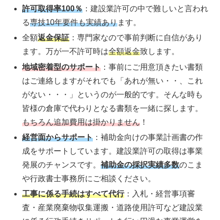
許可取得率100％
：建設業許可の中で難しいと言われ
る
専技10年要件も実績あり
ます。
全額
返金保証
：専門家なので事前判断に自信があり
ます。万が一不許可時は
全額返金
致します。
地域密着型のサポート
：事前にご用意頂きたい書類
はご連絡しますがそれでも「あれが無い・・、これ
がない・・・」というのが一般的です。そんな時も
皆様の倉庫で代わりとなる書類を一緒に探します。
もちろん追加費用は掛かりません
！
経営面からサポート
：補助金向けの事業計画書の作
成をサポートしています。建設業許可の取得は事業
発展のチャンスです。
補助金の採択実績多数
のこま
や行政書士事務所にご相談ください。
工事に係る手続はすべて代行
：入札・経営事項審
査・産業廃棄物収集運搬・道路使用許可など建設業