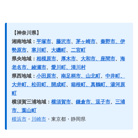
【神奈川県】
湘南地域：
平塚市
、
藤沢市
、
茅ヶ崎市
、
秦野市、伊
勢原市
、
寒川町
、
大磯町
、
二宮町
県央地域：
相模原市
、
厚木市
、
大和市、座間市
、
海
老名市、綾瀬市
、
愛川町、清川村
県西地域：
小田原市
、
南足柄市、山北町
、
中井町、
大井町、松田町、開成町
、
箱根町、真鶴町、湯河原
町
横須賀三浦地域：
横須賀市
、
鎌倉市、逗子市
、
三浦
市、葉山町
横浜市
・
川崎市
・東京都・静岡県