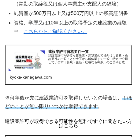
（常勤の取締役又は個人事業主か支配人の経験）
純資産が500万円以上又は500万円以上の残高証明書
資格、学歴又は10年以上の取得予定の建設業の経験
⇒
こちらからご確認ください。
建設業許可資格要件一覧
建設業許可が必要な建設業・建築業の皆様向けに資格・免
許要件の一覧！とび土工から解体業まで一般・特定で分類
しています｜新規・更新・経審なら神奈川のこまや行政書
士
kyoka-kanagawa.com
※何年後か先に建設業許可を取得したいとの場合は、
よほ
どのことが無い限りいつかは取得できます
。
建設業許可が取得できる可能性を無料ですぐに聞きたい方
はこちら