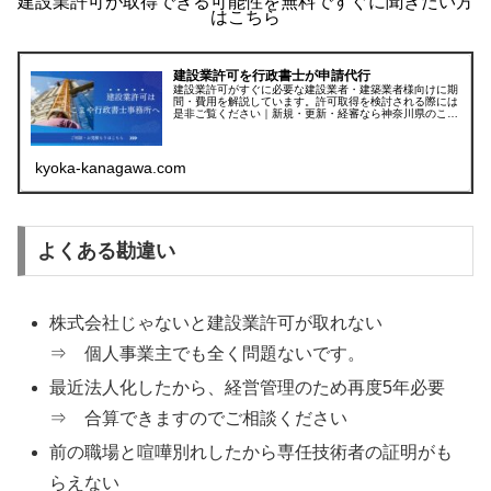
建設業許可が取得できる可能性を無料ですぐに聞きたい方
はこちら
建設業許可を行政書士が申請代行
建設業許可がすぐに必要な建設業者・建築業者様向けに期
間・費用を解説しています。許可取得を検討される際には
是非ご覧ください｜新規・更新・経審なら神奈川県のこま
や行政書士（平塚市・茅ヶ崎市・厚木市・藤沢市など県内
全域受付中）
kyoka-kanagawa.com
よくある勘違い
株式会社じゃないと建設業許可が取れない
⇒ 個人事業主でも全く問題ないです。
最近法人化したから、経営管理のため再度5年必要
⇒ 合算できますのでご相談ください
前の職場と喧嘩別れしたから専任技術者の証明がも
らえない