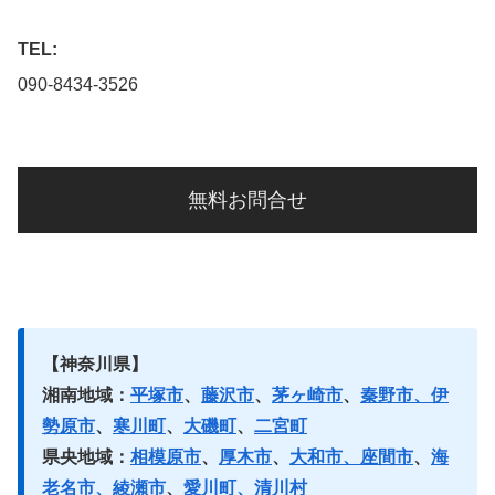
TEL:
090-8434-3526
無料お問合せ
【神奈川県】
湘南地域：
平塚市
、
藤沢市
、
茅ヶ崎市
、
秦野市、伊
勢原市
、
寒川町
、
大磯町
、
二宮町
県央地域：
相模原市
、
厚木市
、
大和市、座間市
、
海
老名市、綾瀬市
、
愛川町、清川村