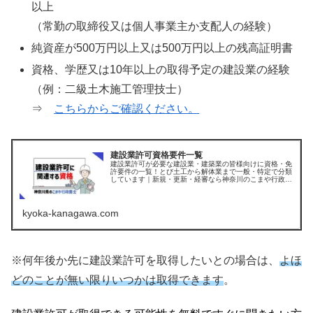
以上
（常勤の取締役又は個人事業主か支配人の経験）
純資産が500万円以上又は500万円以上の残高証明書
資格、学歴又は10年以上の取得予定の建設業の経験
（例：二級土木施工管理技士）
⇒
こちらからご確認ください。
建設業許可資格要件一覧
建設業許可が必要な建設業・建築業の皆様向けに資格・免
許要件の一覧！とび土工から解体業まで一般・特定で分類
しています｜新規・更新・経審なら神奈川のこまや行政書
士
kyoka-kanagawa.com
※何年後か先に建設業許可を取得したいとの場合は、
よほ
どのことが無い限りいつかは取得できます
。