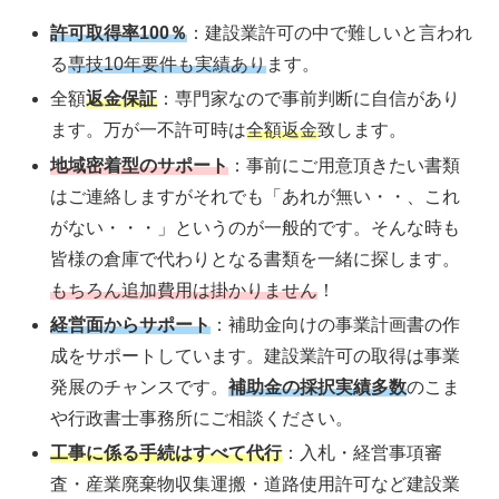
許可取得率100％
：建設業許可の中で難しいと言われ
る
専技10年要件も実績あり
ます。
全額
返金保証
：専門家なので事前判断に自信があり
ます。万が一不許可時は
全額返金
致します。
地域密着型のサポート
：事前にご用意頂きたい書類
はご連絡しますがそれでも「あれが無い・・、これ
がない・・・」というのが一般的です。そんな時も
皆様の倉庫で代わりとなる書類を一緒に探します。
もちろん追加費用は掛かりません
！
経営面からサポート
：補助金向けの事業計画書の作
成をサポートしています。建設業許可の取得は事業
発展のチャンスです。
補助金の採択実績多数
のこま
や行政書士事務所にご相談ください。
工事に係る手続はすべて代行
：入札・経営事項審
査・産業廃棄物収集運搬・道路使用許可など建設業