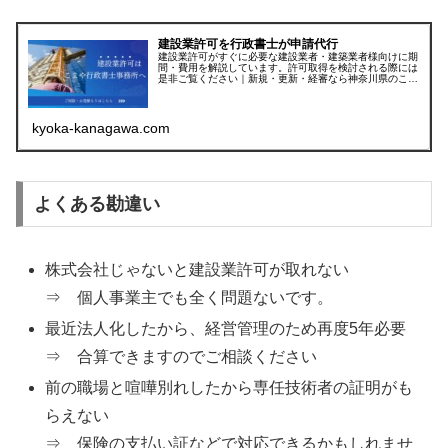
建設業許可を行政書士が申請代行
建設業許可がすぐに必要な建設業者・建築業者様向けに期
間・費用を解説しています。許可取得を検討される際には
是非ご覧ください｜新規・更新・経審なら神奈川県のこま
や行政書士（平塚市・茅ヶ崎市・厚木市・藤沢市など県内
全域受付中）
kyoka-kanagawa.com
よくある勘違い
株式会社じゃないと建設業許可が取れない
⇒ 個人事業主でも全く問題ないです。
最近法人化したから、経営管理のため再度5年必要
⇒ 合算できますのでご相談ください
前の職場と喧嘩別れしたから専任技術者の証明がも
らえない
⇒ 保険の支払い証などで対応できるかもしれませ