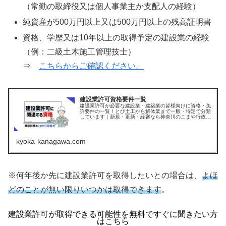
（常勤の取締役又は個人事業主か支配人の経験）
純資産が500万円以上又は500万円以上の残高証明書
資格、学歴又は10年以上の取得予定の建設業の経験
（例：二級土木施工管理技士）
⇒
こちらからご確認ください。
建設業許可資格要件一覧
建設業許可が必要な建設業・建築業の皆様向けに資格・免
許要件の一覧！とび土工から解体業まで一般・特定で分類
しています｜新規・更新・経審なら神奈川のこまや行政書
士
kyoka-kanagawa.com
※何年後か先に建設業許可を取得したいとの場合は、
よほ
どのことが無い限りいつかは取得できます
。
建設業許可が取得できる可能性を無料ですぐに聞きたい方
はこちら