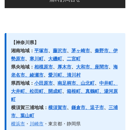
【神奈川県】
湘南地域：
平塚市
、
藤沢市
、
茅ヶ崎市
、
秦野市、伊
勢原市
、
寒川町
、
大磯町
、
二宮町
県央地域：
相模原市
、
厚木市
、
大和市、座間市
、
海
老名市、綾瀬市
、
愛川町、清川村
県西地域：
小田原市
、
南足柄市、山北町
、
中井町、
大井町、松田町、開成町
、
箱根町、真鶴町、湯河原
町
横須賀三浦地域：
横須賀市
、
鎌倉市、逗子市
、
三浦
市、葉山町
横浜市
・
川崎市
・東京都・静岡県