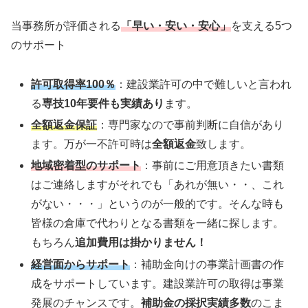
当事務所が評価される
「早い・安い・安心」
を支える5つ
のサポート
許可取得率100％
：建設業許可の中で難しいと言われ
る
専技10年要件も実績あり
ます。
全額返金保証
：専門家なので事前判断に自信があり
ます。万が一不許可時は
全額返金
致します。
地域密着型のサポート
：事前にご用意頂きたい書類
はご連絡しますがそれでも「あれが無い・・、これ
がない・・・」というのが一般的です。そんな時も
皆様の倉庫で代わりとなる書類を一緒に探します。
もちろん
追加費用は掛かりません！
経営面からサポート
：補助金向けの事業計画書の作
成をサポートしています。建設業許可の取得は事業
発展のチャンスです。
補助金の採択実績多数
のこま