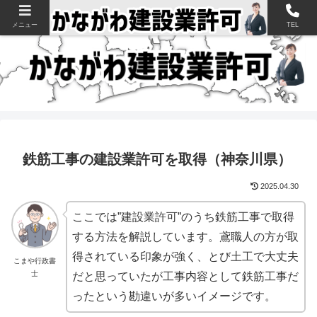
神奈川県の建設業許可申請・取得を支援【新規・更新・経審】
メニュー
TEL
鉄筋工事の建設業許可を取得（神奈川県）
2025.04.30
ここでは”建設業許可”のうち鉄筋工事で取得
する方法を解説しています。鳶職人の方が取
得されている印象が強く、とび土工で大丈夫
こまや行政書
士
だと思っていたが工事内容として鉄筋工事だ
ったという勘違いが多いイメージです。