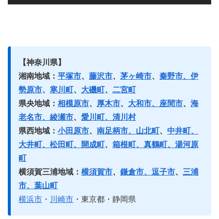
【神奈川県】
湘南地域：
平塚市
、
藤沢市
、
茅ヶ崎市
、
秦野市、伊
勢原市
、
寒川町
、
大磯町
、
二宮町
県央地域：
相模原市
、
厚木市
、
大和市、座間市
、
海
老名市、綾瀬市
、
愛川町、清川村
県西地域：
小田原市
、
南足柄市、山北町
、
中井町、
大井町、松田町、開成町
、
箱根町、真鶴町、湯河原
町
横須賀三浦地域：
横須賀市
、
鎌倉市、逗子市
、
三浦
市、葉山町
横浜市
・
川崎市
・東京都・静岡県