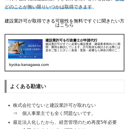
どのことが無い限りいつかは取得できます
。
建設業許可が取得できる可能性を無料ですぐに聞きたい方
はこちら
建設業許可を行政書士が申請代行
建設業許可がすぐに必要な建設業者・建築業者様向けに期
間・費用を解説しています。許可取得を検討される際には
是非ご覧ください｜新規・更新・経審なら神奈川県のこま
や行政書士（平塚市・茅ヶ崎市・厚木市・藤沢市など県内
全域受付中）
kyoka-kanagawa.com
よくある勘違い
株式会社でないと建設業許可が取れない
⇒ 個人事業主でも全く問題ないです。
最近法人化したから、経営管理のため再度5年必要