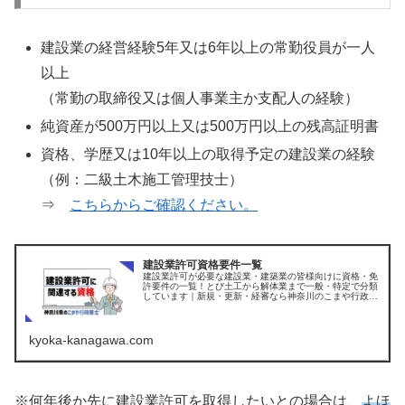
建設業の経営経験5年又は6年以上の常勤役員が一人
以上
（常勤の取締役又は個人事業主か支配人の経験）
純資産が500万円以上又は500万円以上の残高証明書
資格、学歴又は10年以上の取得予定の建設業の経験
（例：二級土木施工管理技士）
⇒
こちらからご確認ください。
建設業許可資格要件一覧
建設業許可が必要な建設業・建築業の皆様向けに資格・免
許要件の一覧！とび土工から解体業まで一般・特定で分類
しています｜新規・更新・経審なら神奈川のこまや行政書
士
kyoka-kanagawa.com
※何年後か先に建設業許可を取得したいとの場合は、
よほ