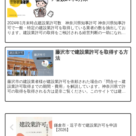
2024年1月末時点建設業許可数 神奈川県知事許可 神奈川県知事許
可で一般・特定の建設業許可を取得している業者の数を抽出してお
ります。建設業許可の取得をご検討される経営判断の一助になれば
幸いです。 土建大と電舗塗内機消解合計平塚市19825...
藤沢市で建設業許可を取得する方
建設業許可
法
藤沢市の建設業者様が建設業許可を依頼された場合の「問合せ～建
設業許可取得までの期間・費用」を解説しています。神奈川県で許
可の取得を取得される方は是非ご覧ください。このサイトでは建設
業・建築業・産業廃棄物の許可や手続きを経営者目線で解説しま
す。
鎌倉市・逗子市で建設業許可を申請
【2026】