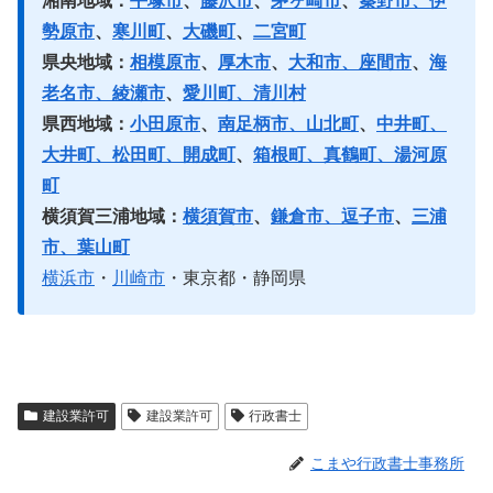
湘南地域：
平塚市
、
藤沢市
、
茅ヶ崎市
、
秦野市、伊
勢原市
、
寒川町
、
大磯町
、
二宮町
県央地域：
相模原市
、
厚木市
、
大和市、座間市
、
海
老名市、綾瀬市
、
愛川町、清川村
県西地域：
小田原市
、
南足柄市、山北町
、
中井町、
大井町、松田町、開成町
、
箱根町、真鶴町、湯河原
町
横須賀三浦地域：
横須賀市
、
鎌倉市、逗子市
、
三浦
市、葉山町
横浜市
・
川崎市
・東京都・静岡県
建設業許可
建設業許可
行政書士
こまや行政書士事務所