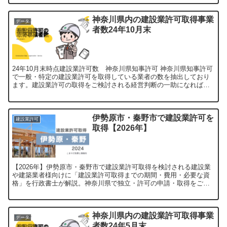
神奈川県内の建設業許可取得事業
データ
者数24年10月末
24年10月末時点建設業許可数 神奈川県知事許可 神奈川県知事許可
で一般・特定の建設業許可を取得している業者の数を抽出しており
ます。建設業許可の取得をご検討される経営判断の一助になれば幸
いです。 土建大と電舗塗内機消解合計平塚市195252...
伊勢原市・秦野市で建設業許可を
建設業許可
取得【2026年】
【2026年】伊勢原市・秦野市で建設業許可取得を検討される建設業
や建築業者様向けに「建設業許可取得までの期間・費用・必要な資
格」を行政書士が解説。神奈川県で独立・許可の申請・取得をご検
討中の方は是非ご覧ください【申請代行受付中】
神奈川県内の建設業許可取得事業
データ
者数24年5月末