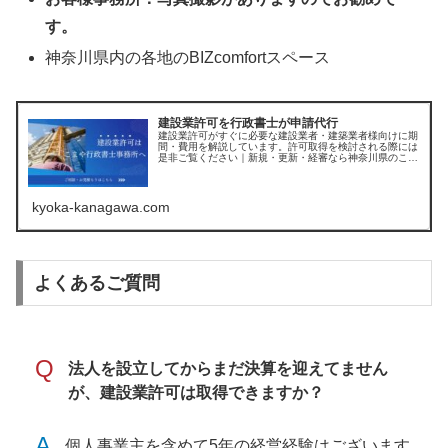
す。
神奈川県内の各地のBIZcomfortスペース
建設業許可を行政書士が申請代行
建設業許可がすぐに必要な建設業者・建築業者様向けに期
間・費用を解説しています。許可取得を検討される際には
是非ご覧ください｜新規・更新・経審なら神奈川県のこま
や行政書士（平塚市・茅ヶ崎市・厚木市・藤沢市など県内
全域受付中）
kyoka-kanagawa.com
よくあるご質問
Q
法人を設立してからまだ決算を迎えてません
が、建設業許可は取得できますか？
A
個人事業主を含めて5年の経営経験はございます