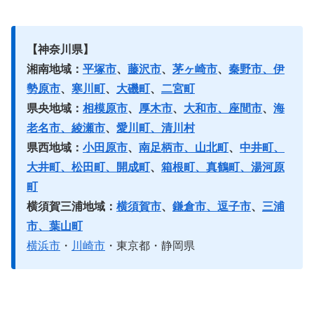
【神奈川県】
湘南地域：
平塚市
、
藤沢市
、
茅ヶ崎市
、
秦野市、伊
勢原市
、
寒川町
、
大磯町
、
二宮町
県央地域：
相模原市
、
厚木市
、
大和市、座間市
、
海
老名市、綾瀬市
、
愛川町、清川村
県西地域：
小田原市
、
南足柄市、山北町
、
中井町、
大井町、松田町、開成町
、
箱根町、真鶴町、湯河原
町
横須賀三浦地域：
横須賀市
、
鎌倉市、逗子市
、
三浦
市、葉山町
横浜市
・
川崎市
・東京都・静岡県