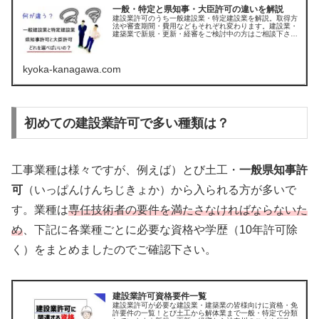
一般・特定と県知事・大臣許可の違いを解説
建設業許可のうち一般建設業・特定建設業を解説。取得方
法や審査期間・費用などもそれぞれ変わります。建設業・
建築業で新規・更新・経審をご検討中の方はご相談下さい
｜神奈川県のこまや行政書士
kyoka-kanagawa.com
初めての建設業許可で多い種類は？
工事業種は様々ですが、例えば）とび土工・
一般県知事許
可
（いっぱんけんちじきょか）から入られる方が多いで
す。業種は
専任技術者の要件を満たさなければならないた
め
、下記に各業種ごとに必要な資格や学歴（10年許可除
く）をまとめましたのでご確認下さい。
建設業許可資格要件一覧
建設業許可が必要な建設業・建築業の皆様向けに資格・免
許要件の一覧！とび土工から解体業まで一般・特定で分類