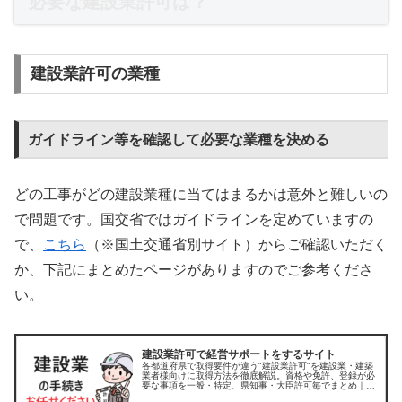
必要な建設業許可は？
建設業許可の業種
ガイドライン等を確認して必要な業種を決める
どの工事がどの建設業種に当てはまるかは意外と難しいの
で問題です。国交省ではガイドラインを定めていますの
で、
こちら
（※国土交通省別サイト）からご確認いただく
か、下記にまとめたページがありますのでご参考くださ
い。
建設業許可で経営サポートをするサイト
各都道府県で取得要件が違う"建設業許可"を建設業・建築
業者様向けに取得方法を徹底解説。資格や免許、登録が必
要な事項を一般・特定、県知事・大臣許可毎でまとめ｜神
奈川県のこまや行政書士【新規・更新・経審・道路使用許